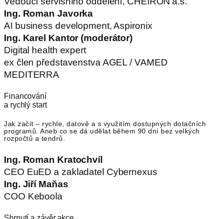
Vedoucí servisního oddělení, CHEIRÓN a.s.
Ing. Roman Javorka
AI business development, Aspironix
Ing. Karel Kantor (moderátor)
Digital health expert
ex člen představenstva AGEL / VAMED
MEDITERRA
Financování
a rychlý start
Jak začít – rychle, datově a s využitím dostupných dotačních
programů. Aneb co se dá udělat během 90 dní bez velkých
rozpočtů a tendrů.
Ing. Roman Kratochvíl
CEO EuED a zakladatel Cybernexus
Ing. Jiří Maňas
COO Keboola
Shrnutí a závěr akce