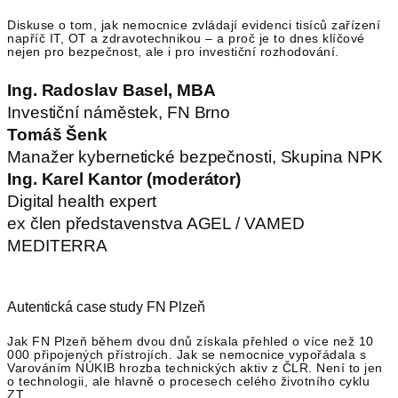
Diskuse o tom, jak nemocnice zvládají evidenci tisíců zařízení
napříč IT, OT a zdravotechnikou – a proč je to dnes klíčové
nejen pro bezpečnost, ale i pro investiční rozhodování.
Ing. Radoslav Basel, MBA
Investiční náměstek, FN Brno
Tomáš Šenk
Manažer kybernetické bezpečnosti, Skupina NPK
Ing. Karel Kantor (moderátor)
Digital health expert
ex člen představenstva AGEL / VAMED
MEDITERRA
Autentická case study FN Plzeň
Jak FN Plzeň během dvou dnů získala přehled o více než 10
000 připojených přístrojích. Jak se nemocnice vypořádala s
Varováním NÚKIB hrozba technických aktiv z ČLR. Není to jen
o technologii, ale hlavně o procesech celého životního cyklu
ZT.